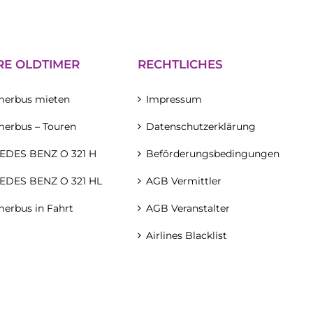
RE OLDTIMER
RECHTLICHES
merbus mieten
Impressum
merbus – Touren
Datenschutzerklärung
DES BENZ O 321 H
Beförderungsbedingungen
DES BENZ O 321 HL
AGB Vermittler
merbus in Fahrt
AGB Veranstalter
Airlines Blacklist