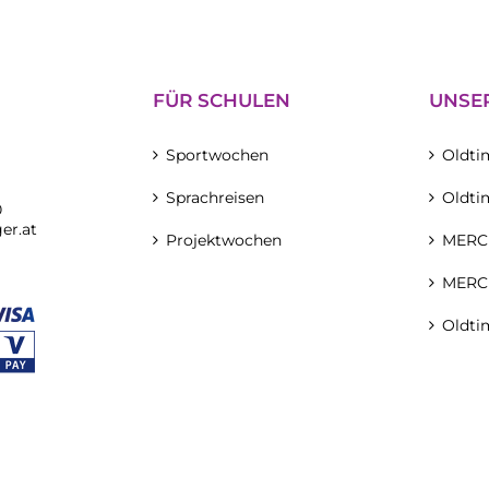
FÜR SCHULEN
UNSE
Sportwochen
Oldti
Sprachreisen
Oldti
0
er.at
Projektwochen
MERCE
MERCE
Oldti