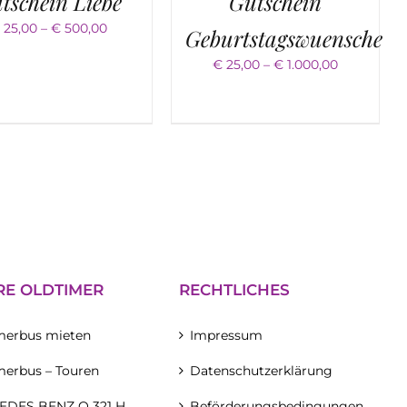
tschein Liebe
Gutschein
Preisspanne:
25,00
–
€
500,00
Geburtstagswuensche
€ 25,00
bis
Preisspann
€
25,00
–
€
1.000,00
€ 500,00
€ 25,00
bis
€ 1.000,00
RE OLDTIMER
RECHTLICHES
merbus mieten
Impressum
merbus – Touren
Datenschutzerklärung
DES BENZ O 321 H
Beförderungsbedingungen