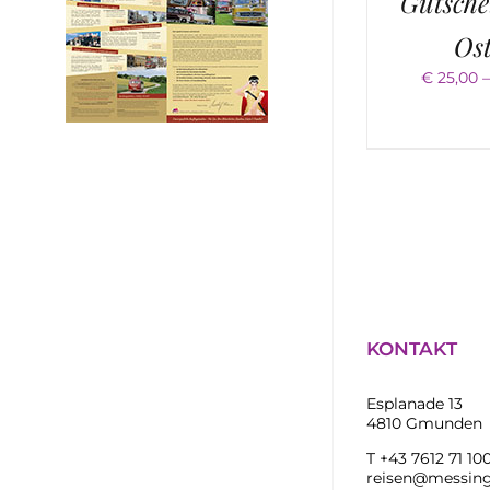
Gutsche
Os
€
25,00
KONTAKT
Esplanade 13
4810 Gmunden
T +43 7612 71 10
reisen@messing